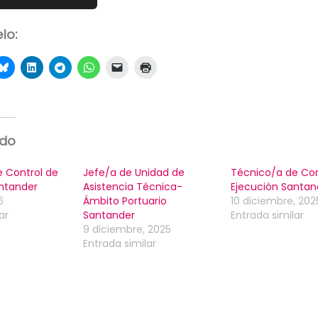
lo:
ado
 Control de
Jefe/a de Unidad de
Técnico/a de Con
ntander
Asistencia Técnica-
Ejecución Santan
6
Ámbito Portuario
10 diciembre, 202
ar
Santander
Entrada similar
9 diciembre, 2025
Entrada similar