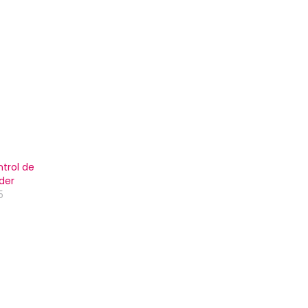
trol de
der
5