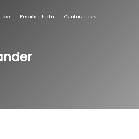
pleo
Remitir oferta
Contáctanos
ander