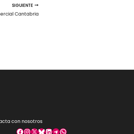
SIGUIENTE
rcial Cantabria
acta con nosotros
Facebook
Instagram
X
Bluesky
LinkedIn
Telegram
WhatsApp