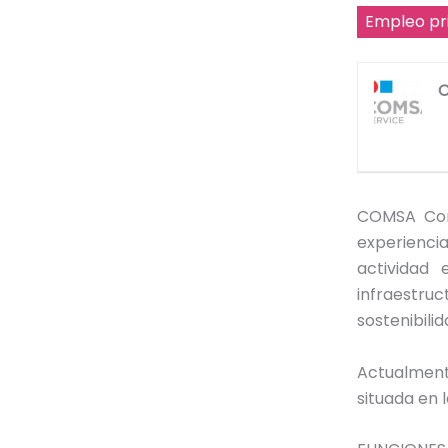
Empleo pr
C
COMSA Cor
experienc
actividad
infraestru
sostenibilid
Actualmen
situada en 