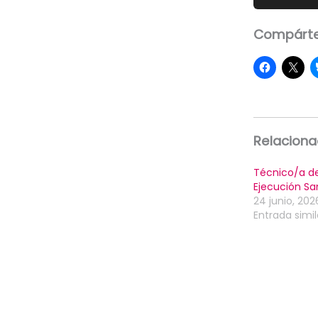
Compárte
Relacion
Técnico/a de
Ejecución Sa
24 junio, 202
Entrada simil