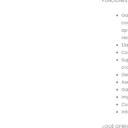
FUNCIONES 
Ga
co
ap
re
El
Co
Su
cr
Ge
As
Ga
Im
Cu
In
¿QUÉ OFR