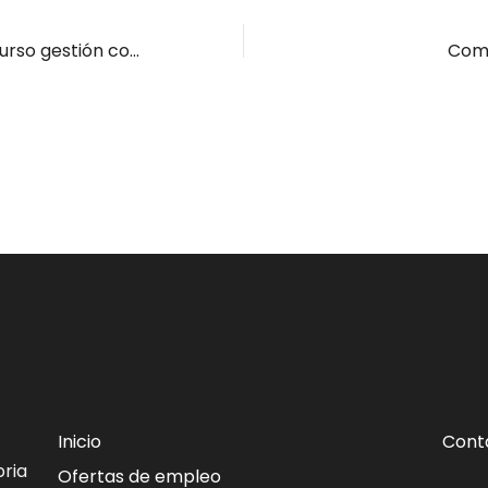
Últimas plazas curso gestión comercial y financiera del transporte por carretera Santander
Come
Inicio
Cont
ria
Ofertas de empleo