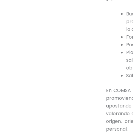
Bu
pr
la
Fo
Po
Pl
sa
ob
Sa
En COMSA C
promovien
apostando 
valorando 
origen, ori
personal.