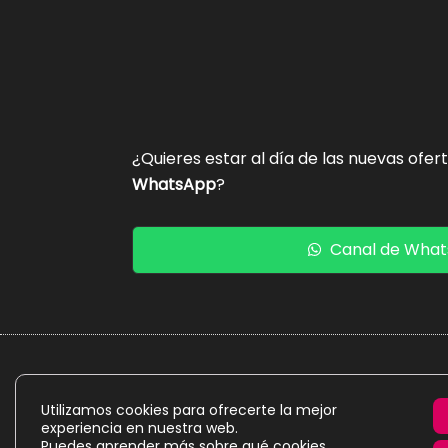
¿Quieres estar al día de las nuevas ofer
WhatsApp
?
Canal de Wha
La presente web es un proyecto personal de caráct
Utilizamos cookies para ofrecerte la mejor
experiencia en nuestra web.
Puedes aprender más sobre qué cookies