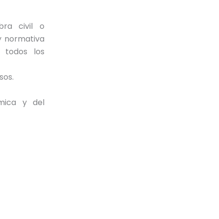
ra civil o
 y normativa
e todos los
sos.
ómica y del