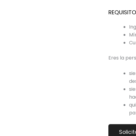
REQUISITO
In
Mí
Cu
Eres la pers
si
de
si
ha
qu
pa