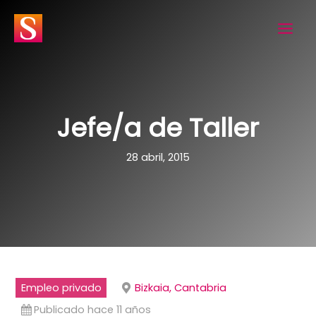
Ir
al
contenido
Jefe/a de Taller
28 abril, 2015
Empleo privado
Bizkaia, Cantabria
Publicado hace 11 años