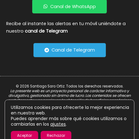
Canal de WhatsApp
Recibe al instante las alertas en tu móvil uniéndote a
nuestro
canal de Telegram
Canal de Telegram
© 2026 Santiago Saro Ortiz. Todos los derechos reservados.
La presente web es un proyecto personal de carácter informativo y
divulgativo, gestionado sin ánimo de lucro. Los contenidos se ofrecen
gratuitamente y no persiguen la obtención de beneficios económicos.
Utilizamos cookies para ofrecerte la mejor experiencia
Aviso Legal
en nuestra web.
Política de Privacidad
Puedes aprender más sobre qué cookies utilizamos o
cambiarlas en los
ajustes
.
Política de Cookies
Aceptar
Rechazar