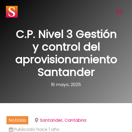
Ir
al
contenido
C.P. Nivel 3 Gestión
y control del
aprovisionamiento
Santander
16 mayo, 2025
Noticias
Santander, Cantabria
Publicado hace 1 año