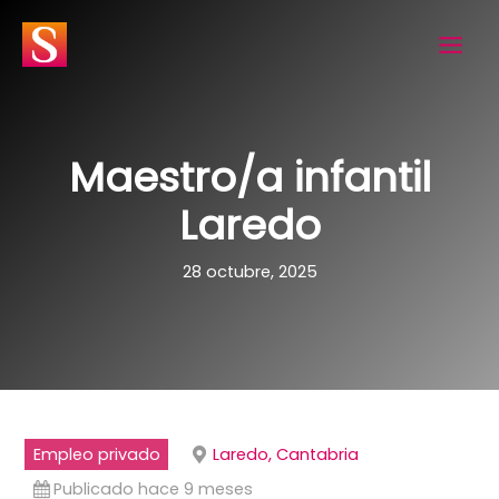
Ir
al
contenido
Maestro/a infantil
Laredo
28 octubre, 2025
Empleo privado
Laredo, Cantabria
Publicado hace 9 meses