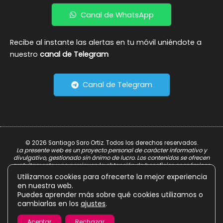
Canal de WhatsApp
Recibe al instante las alertas en tu móvil uniéndote a
nuestro
canal de Telegram
Canal de Telegram
© 2026 Santiago Saro Ortiz. Todos los derechos reservados.
La presente web es un proyecto personal de carácter informativo y
divulgativo, gestionado sin ánimo de lucro. Los contenidos se ofrecen
gratuitamente y no persiguen la obtención de beneficios económicos.
Utilizamos cookies para ofrecerte la mejor experiencia
Aviso Legal
en nuestra web.
Política de Privacidad
Puedes aprender más sobre qué cookies utilizamos o
cambiarlas en los
ajustes
.
Política de Cookies
Aceptar
Rechazar