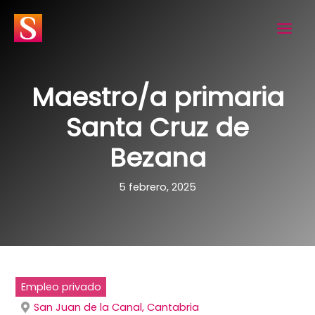
Ir
al
contenido
Maestro/a primaria
Santa Cruz de
Bezana
5 febrero, 2025
Empleo privado
San Juan de la Canal, Cantabria