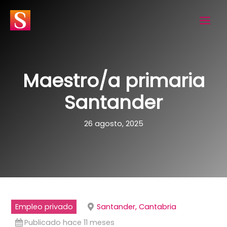
Ir
al
contenido
Maestro/a primaria
Santander
26 agosto, 2025
Empleo privado
Santander, Cantabria
Publicado hace 11 meses