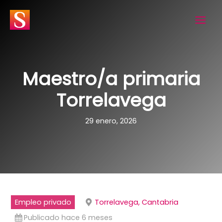
Ir
al
contenido
Maestro/a primaria
Torrelavega
29 enero, 2026
Empleo privado
Torrelavega, Cantabria
Publicado hace 6 meses