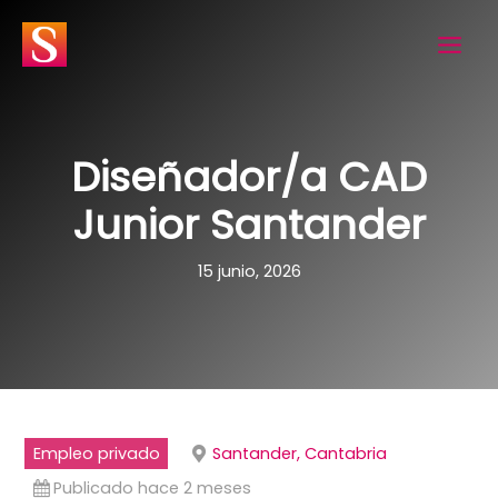
Ir
al
contenido
Diseñador/a CAD
Junior Santander
15 junio, 2026
Empleo privado
Santander, Cantabria
Publicado hace 2 meses