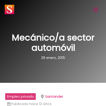
Ir
al
contenido
Mecánico/a sector
automóvil
29 enero, 2015
Empleo privado
Santander
Publicado hace 12 años