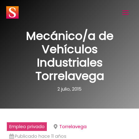
Ir
al
contenido
Mecánico/a de
Vehículos
Industriales
Torrelavega
2 julio, 2015
Empleo privado
Torrelavega
Publicado hace 11 años