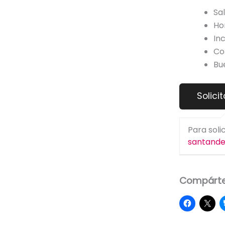
Sa
Ho
In
Co
Bu
Para soli
santand
Compárte