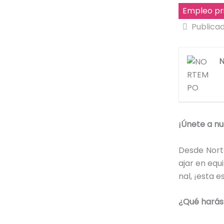
Empleo pr
Publica
¡Únete a n
Desde Nort
ajar en equ
nal, ¡esta e
¿Qué harás 