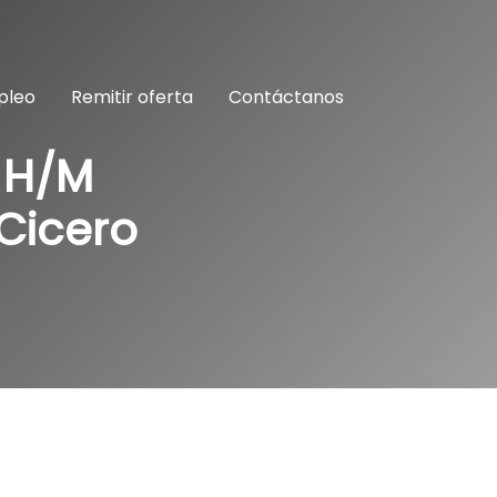
pleo
Remitir oferta
Contáctanos
 H/M
Cicero