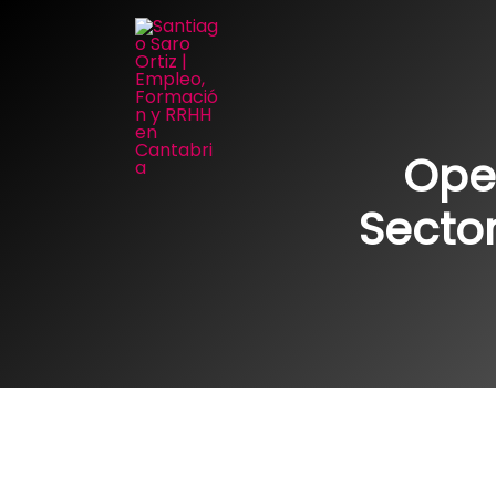
Ir
al
contenido
Ope
Secto