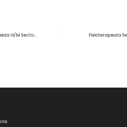
Personal de limpieza H/M Sector Limpieza Santander, Entrambasaguas y Medio Cudeyo
ria