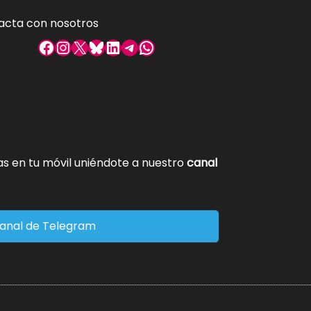
acta con nosotros
Facebook
Instagram
X
Bluesky
LinkedIn
Telegram
WhatsApp
tas en tu móvil uniéndote a nuestro
canal
anal de Telegram