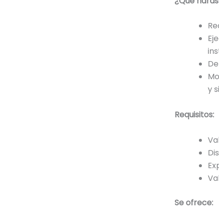
¿Qué harás 
Re
Ej
ins
De
Mo
y 
Requisitos:
Val
Di
Ex
Va
Se ofrece: