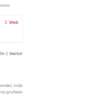
meses
Web
ón | Sector
ender, trab
rno profesio