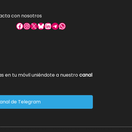
acta con nosotros
Facebook
Instagram
X
Bluesky
LinkedIn
Telegram
WhatsApp
tas en tu móvil uniéndote a nuestro
canal
anal de Telegram