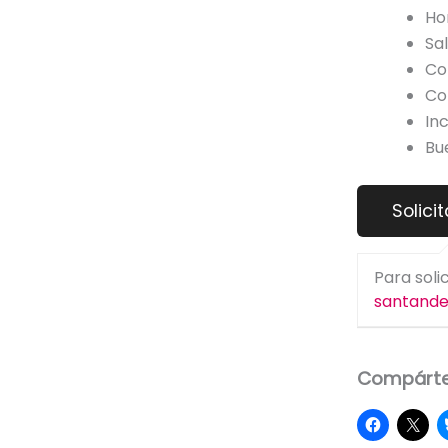
Hor
Sa
Co
Co
In
Bu
Para soli
santand
Compárte