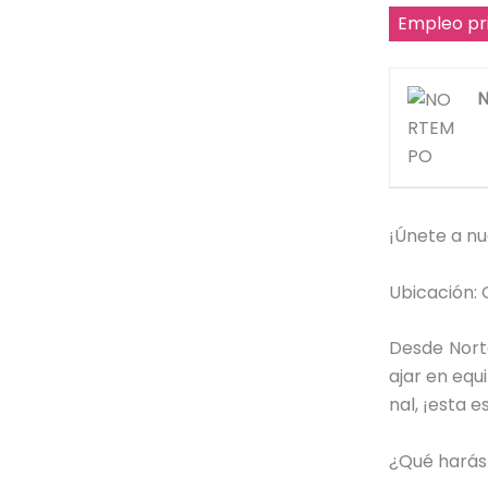
Empleo pr
¡Únete a nu
Ubicación: 
Desde Nort
ajar en equ
nal, ¡esta e
¿Qué harás 