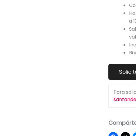
Co
Hor
a 1
Sa
va
In
Bu
Para soli
santand
Compárte