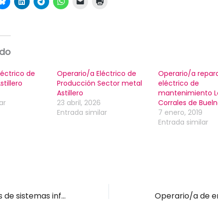
ado
léctrico de
Operario/a Eléctrico de
Operario/a repar
tillero
Producción Sector metal
eléctrico de
Astillero
mantenimiento L
ar
23 abril, 2026
Corrales de Buel
Entrada similar
7 enero, 2019
Entrada similar
C.P. Operaciones de sistemas informáticos Medio Cudeyo
Operario/a de em