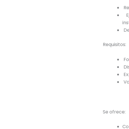
Re
Ej
ins
De
Requisitos:
Fo
Di
Ex
Va
Se ofrece:
Co