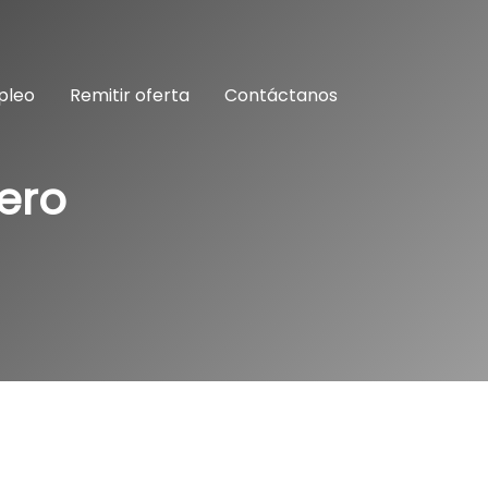
pleo
Remitir oferta
Contáctanos
lero