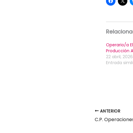
Relacion
Operario/a E
Producción As
22 abril, 2026
Entrada simil
ANTERIOR