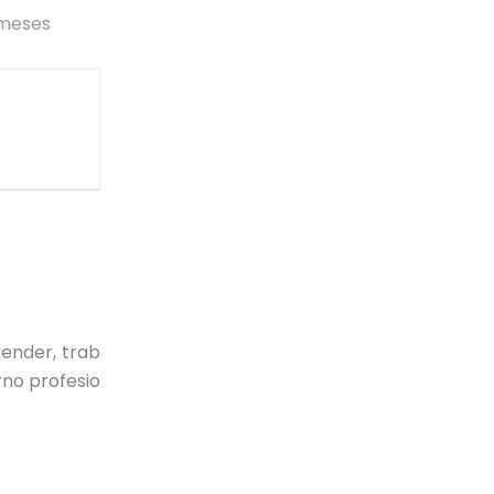
 meses
ender, trab
rno profesio