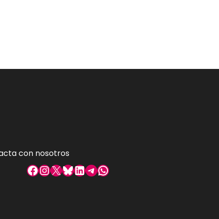
acta con nosotros
Facebook
Instagram
X
Bluesky
LinkedIn
Telegram
WhatsApp