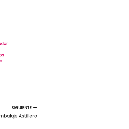
ador
os
na
SIGUIENTE
balaje Astillero