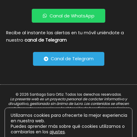
Canal de WhatsApp
Recibe al instante las alertas en tu móvil uniéndote a
nuestro
canal de Telegram
Canal de Telegram
© 2026 Santiago Saro Ortiz. Todos los derechos reservados.
La presente web es un proyecto personal de carácter informativo y
divulgativo, gestionado sin ánimo de lucro. Los contenidos se ofrecen
gratuitamente y no persiguen la obtención de beneficios económicos.
Utilizamos cookies para ofrecerte la mejor experiencia
Aviso Legal
en nuestra web.
Política de Privacidad
Puedes aprender más sobre qué cookies utilizamos o
cambiarlas en los
ajustes
.
Política de Cookies