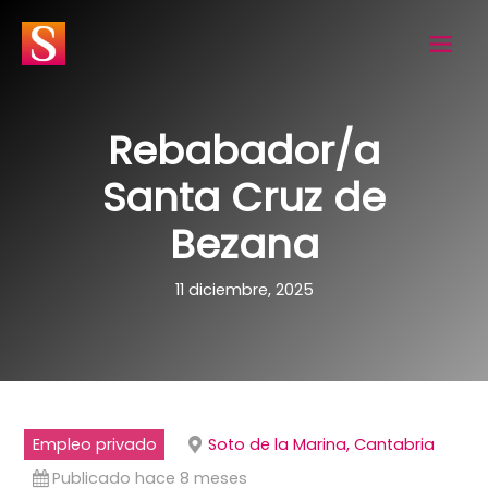
Ir
al
contenido
Rebabador/a
Santa Cruz de
Bezana
11 diciembre, 2025
Empleo privado
Soto de la Marina, Cantabria
Publicado hace 8 meses