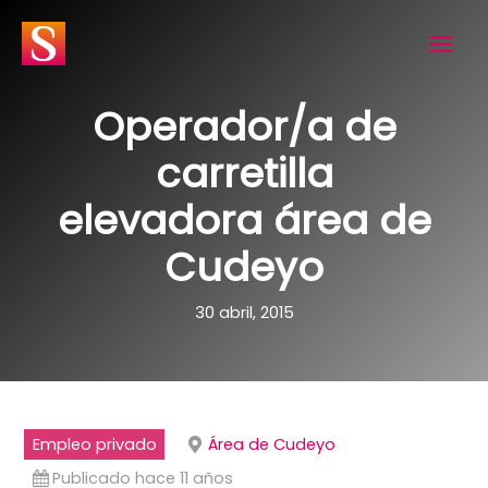
Ir
al
contenido
Operador/a de
carretilla
elevadora área de
Cudeyo
30 abril, 2015
Empleo privado
Área de Cudeyo
Publicado hace 11 años