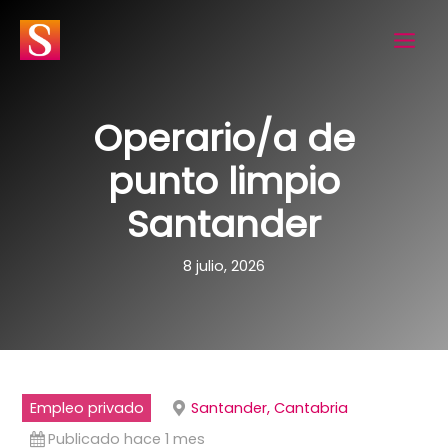
Ir
al
contenido
Operario/a de
punto limpio
Santander
8 julio, 2026
Empleo privado
Santander, Cantabria
Publicado hace 1 mes