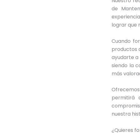
Nuestro re
de Manten
experiencia
lograr que 
Cuando fo
productos 
ayudarte a 
siendo la 
más valorad
Ofrecemos 
permitirá 
compromiso
nuestra hist
¿Quieres fo