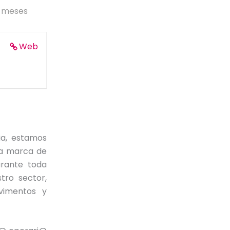
6 meses
Web
a, estamos
na marca de
urante toda
tro sector,
avimentos y