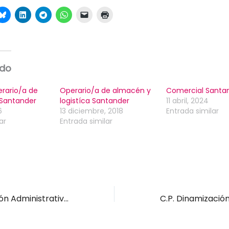
ado
rario/a de
Operario/a de almacén y
Comercial Santa
Santander
logistíca Santander
11 abril, 2024
6
13 diciembre, 2018
Entrada similar
ar
Entrada similar
Técnico/a Gestión Administrativa / CAE Cantabria