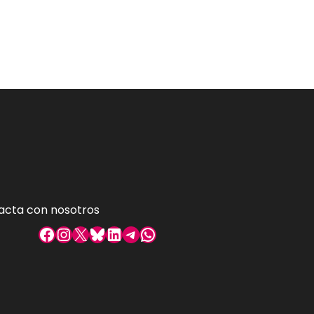
acta con nosotros
Facebook
Instagram
X
Bluesky
LinkedIn
Telegram
WhatsApp