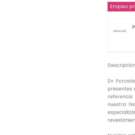
Empleo pr
P
Descripción
En Porcel
presentes 
referencia
nuestra hi
especializ
revestimien