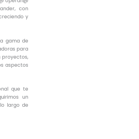
n@ operari@
ander, con
 creciendo y
ia gama de
adoras para
s proyectos,
os aspectos
onal que te
quirimos un
lo largo de