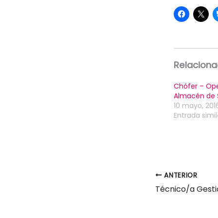
Relacion
Chófer – Ope
Almacén de 
10 mayo, 201
Entrada simil
ANTERIOR