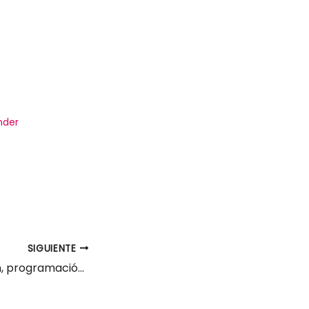
nder
SIGUIENTE
C.P. Dinamización, programación y desarrollo de acciones culturales Santander