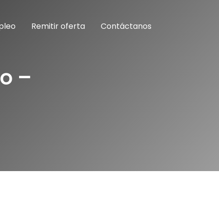
pleo
Remitir oferta
Contáctanos
o –