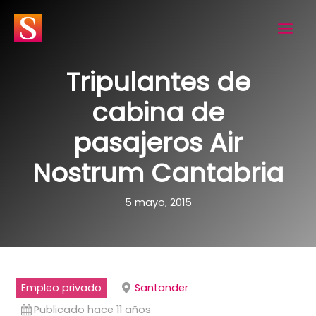
Ir
al
contenido
Tripulantes de
cabina de
pasajeros Air
Nostrum Cantabria
5 mayo, 2015
Empleo privado
Santander
Publicado hace 11 años