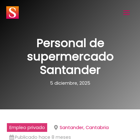
Ir
al
contenido
Personal de
supermercado
Santander
5 diciembre, 2025
Empleo privado
Santander, Cantabria
Publicado hace 8 meses