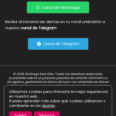
Canal de WhatsApp
Recibe al instante las alertas en tu móvil uniéndote a
nuestro
canal de Telegram
Canal de Telegram
© 2026 Santiago Saro Ortiz. Todos los derechos reservados.
La presente web es un proyecto personal de carácter informativo y
divulgativo, gestionado sin ánimo de lucro. Los contenidos se ofrecen
gratuitamente y no persiguen la obtención de beneficios económicos.
Utilizamos cookies para ofrecerte la mejor experiencia
Aviso Legal
en nuestra web.
Política de Privacidad
Puedes aprender más sobre qué cookies utilizamos o
cambiarlas en los
ajustes
.
Política de Cookies
Aceptar
Rechazar