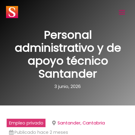
Ir
al
contenido
Personal
administrativo y de
apoyo técnico
Santander
3 junio, 2026
Empleo privado
Santander, Cantabria
Publicado hace 2 meses