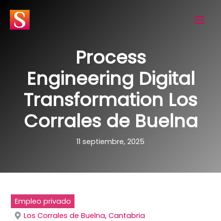
Ir
al
contenido
Process
Engineering Digital
Transformation Los
Corrales de Buelna
11 septiembre, 2025
Empleo privado
Los Corrales de Buelna, Cantabria