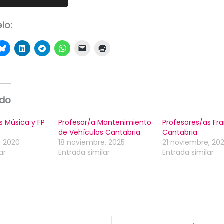
lo:
ado
s Música y FP
Profesor/a Mantenimiento
Profesores/as Fr
de Vehículos Cantabria
Cantabria
, 2020
18 noviembre, 2025
21 noviembre, 20
ar
Entrada similar
Entrada similar