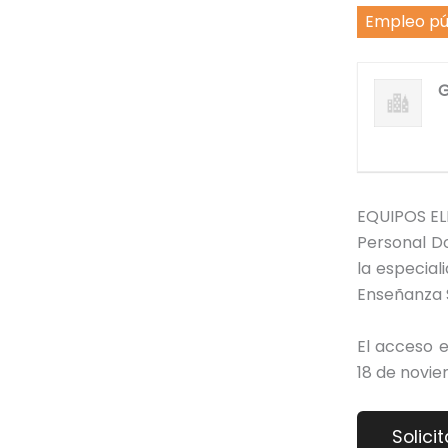
Empleo pú
G
EQUIPOS ELE
Personal D
la especia
Enseñanza 
El acceso e
18 de novie