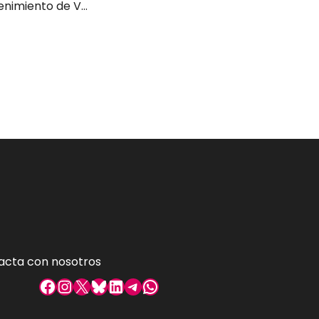
Profesor/a Mantenimiento de Vehículos Cantabria
acta con nosotros
Facebook
Instagram
X
Bluesky
LinkedIn
Telegram
WhatsApp