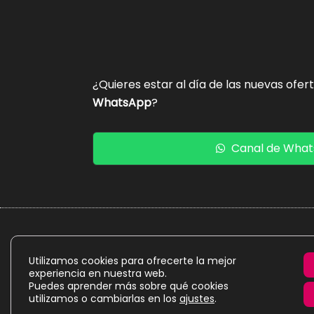
¿Quieres estar al día de las nuevas ofer
WhatsApp
?
Canal de Wha
La presente web es un proyecto personal de caráct
Utilizamos cookies para ofrecerte la mejor
experiencia en nuestra web.
Puedes aprender más sobre qué cookies
utilizamos o cambiarlas en los
ajustes
.