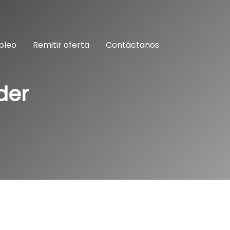
pleo
Remitir oferta
Contáctanos
der