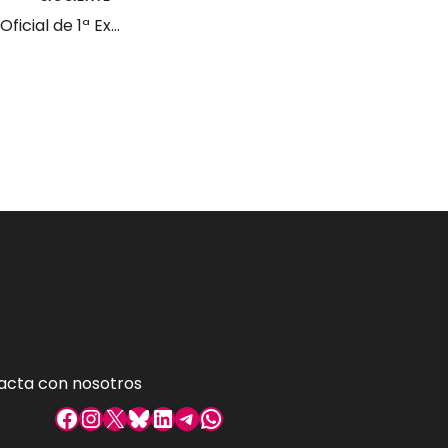
Bolsa de empleo Oficial de 1ª Explotación Torrelavega
acta con nosotros
Facebook
Instagram
X
Bluesky
LinkedIn
Telegram
WhatsApp