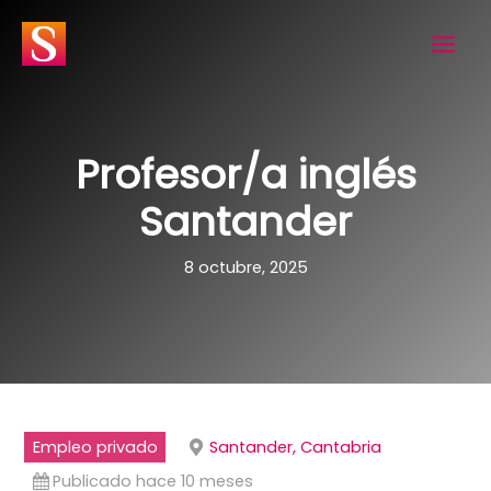
Ir
al
contenido
Profesor/a inglés
Santander
8 octubre, 2025
Empleo privado
Santander, Cantabria
Publicado hace 10 meses