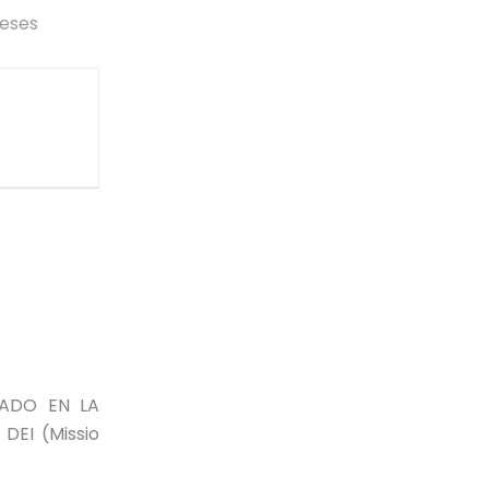
meses
RADO EN LA
EI (Missio