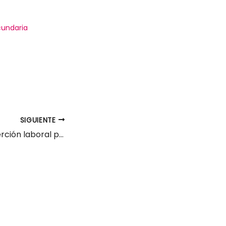
cundaria
SIGUIENTE
Docente C.P. Inserción laboral personas con discapacidad Torrelavega