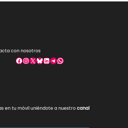
acta con nosotros
Facebook
Instagram
X
Bluesky
LinkedIn
Telegram
WhatsApp
tas en tu móvil uniéndote a nuestro
canal