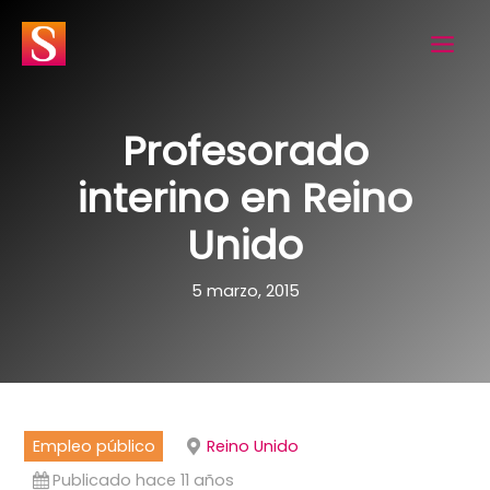
Ir
al
contenido
Profesorado
interino en Reino
Unido
5 marzo, 2015
Empleo público
Reino Unido
Publicado hace 11 años