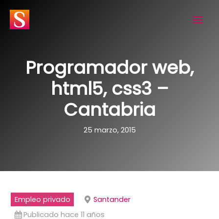
Ir
al
contenido
Programador web,
html5, css3 –
Cantabria
25 marzo, 2015
Empleo privado
Santander
Publicado hace 11 años