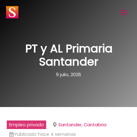
Ir
al
contenido
PT y AL Primaria
Santander
9 julio, 2026
Empleo privado
Santander, Cantabria
Publicado hace 4 semanas