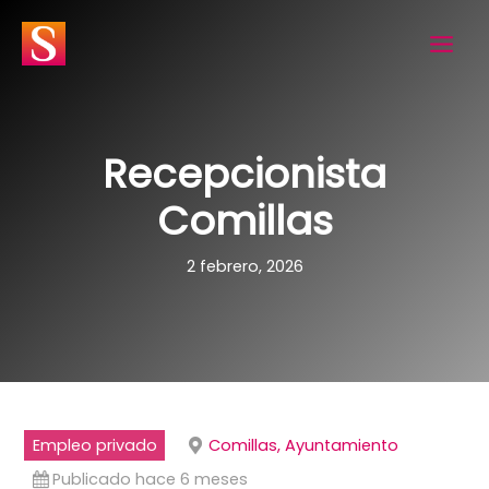
Ir
al
contenido
Recepcionista
Comillas
2 febrero, 2026
Empleo privado
Comillas, Ayuntamiento
Publicado hace 6 meses