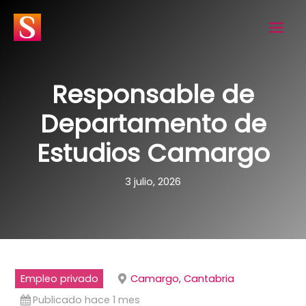
Ir
al
contenido
Responsable de
Departamento de
Estudios Camargo
3 julio, 2026
Empleo privado
Camargo, Cantabria
Publicado hace 1 mes