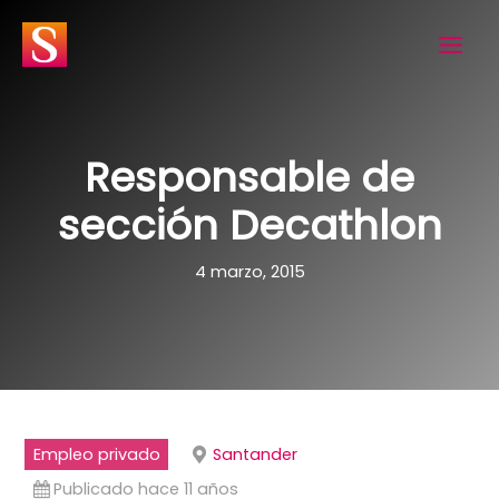
Ir
al
contenido
Responsable de
sección Decathlon
4 marzo, 2015
Empleo privado
Santander
Publicado hace 11 años