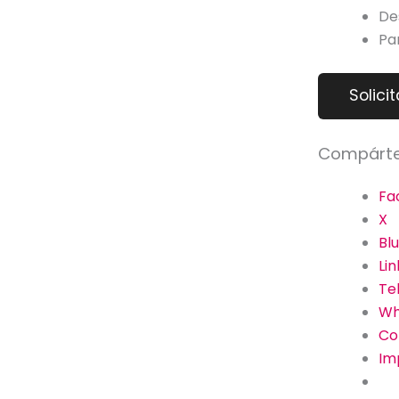
De
Pa
Compárte
Fa
X
Bl
Li
Te
Wh
Co
Im