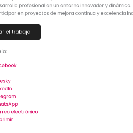
sarrollo profesional en un entorno innovador y dinámico.
rticipar en proyectos de mejora continua y excelencia indu
lo:
cebook
uesky
nkedIn
legram
atsApp
rreo electrónico
primir