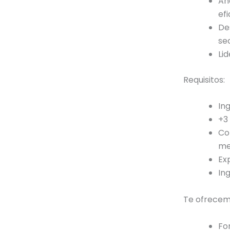
An
efi
De
se
Li
Requisitos:
Ing
+3
Co
me
Ex
Ing
Te ofrecem
Fo