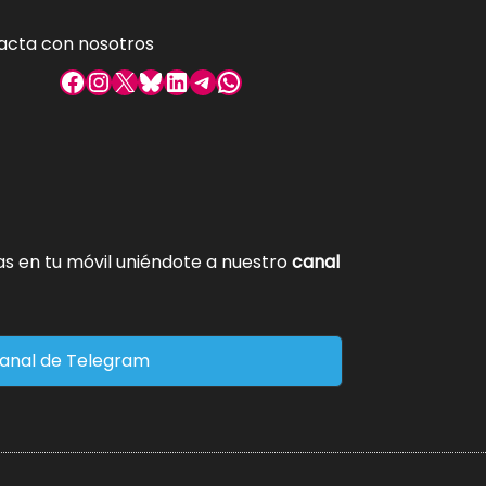
acta con nosotros
Facebook
Instagram
X
Bluesky
LinkedIn
Telegram
WhatsApp
tas en tu móvil uniéndote a nuestro
canal
anal de Telegram