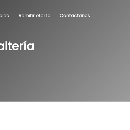
pleo
Remitir oferta
Contáctanos
ltería