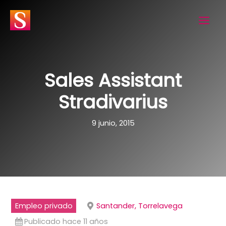
Ir
al
contenido
Sales Assistant
Stradivarius
9 junio, 2015
Empleo privado
Santander, Torrelavega
Publicado hace 11 años