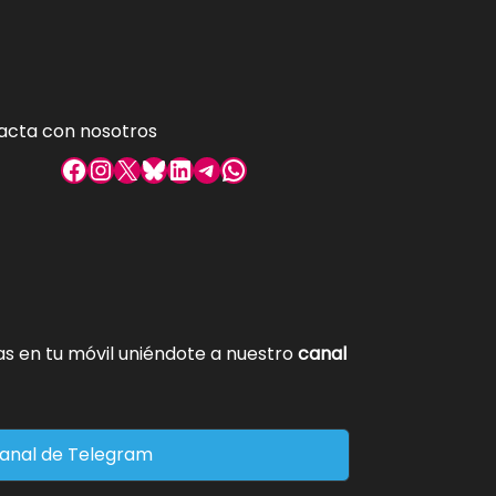
acta con nosotros
Facebook
Instagram
X
Bluesky
LinkedIn
Telegram
WhatsApp
tas en tu móvil uniéndote a nuestro
canal
anal de Telegram