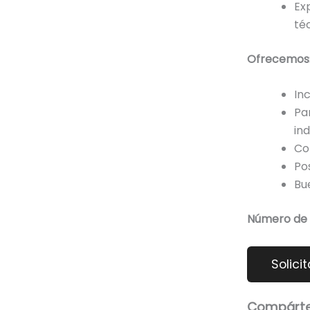
Ex
té
Ofrecemos
In
Pa
ind
Co
Pos
Bu
Número de 
Compárte