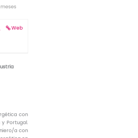
9 meses
_
Web
ustria
rgética con
y Portugal.
niero/a con