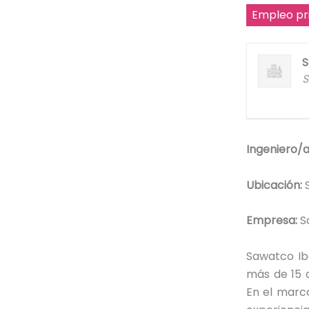
Empleo pr
S
S
Ingeniero/a
Ubicación:
S
Empresa:
S
Sawatco Ib
más de 15 
En el marc