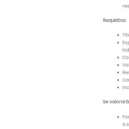
re
Requisitos:
Ti
Ex
ind
Co
Va
Re
Car
In
Se valorará
Fo
o s