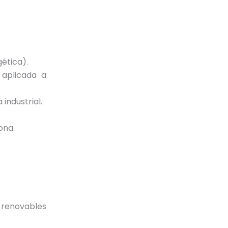
gética).
 aplicada a
industrial.
ona.
 renovables