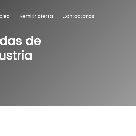
pleo
Remitir oferta
Contáctanos
idas de
ustria