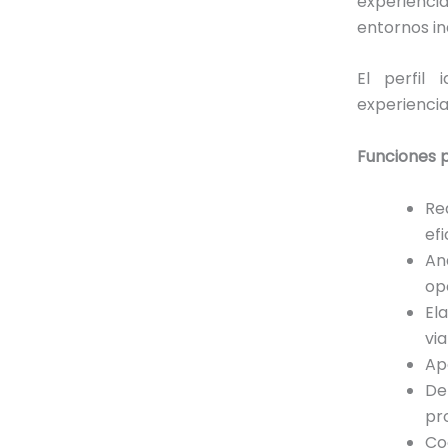
experiencia
entornos in
El perfil
experiencia
Funciones p
Re
efi
An
op
El
via
Ap
De
pr
Co