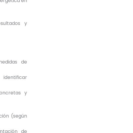
nergética en
sultados y
medidas de
dentificar
oncretas y
.
ación (según
entación de