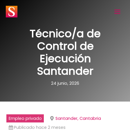
Ir
al
contenido
Técnico/a de
Control de
Ejecución
Santander
24 junio, 2026
Empleo privado
Santander, Cantabria
Publicado hace 2 meses