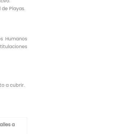
tivo.
 de Playas.
sos Humanos
itulaciones
o a cubrir.
alles a