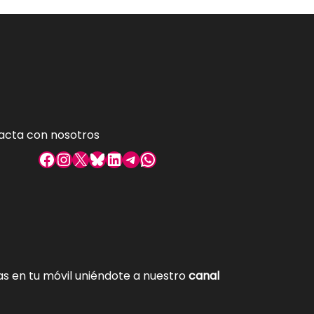
acta con nosotros
Facebook
Instagram
X
Bluesky
LinkedIn
Telegram
WhatsApp
tas en tu móvil uniéndote a nuestro
canal