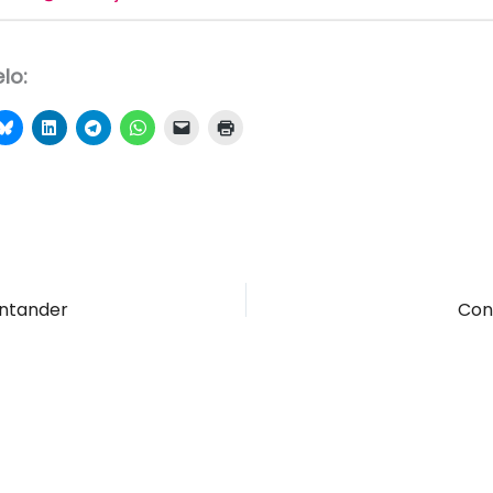
lo:
antander
Con