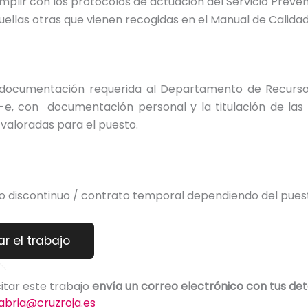
mplir con los protocolos de actuación del Servicio Preven
uellas otras que vienen recogidas en el Manual de Calidad
 documentación requerida al Departamento de Recur
-e, con documentación personal y la titulación de las t
valoradas para el puesto.
jo discontinuo / contrato temporal dependiendo del puest
citar este trabajo
envía un correo electrónico con tus det
abria@cruzroja.es