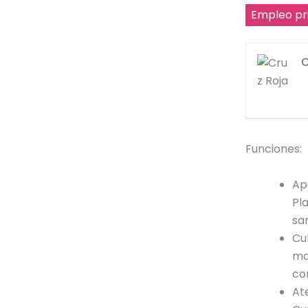
Empleo pr
C
Funciones:
Ap
Pl
san
Cu
ma
co
At