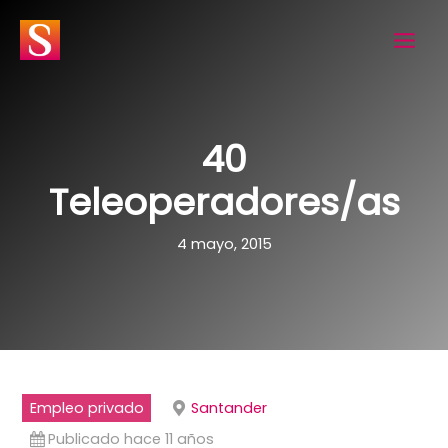
Ir
al
contenido
40
Teleoperadores/as
4 mayo, 2015
Empleo privado
Santander
Publicado hace 11 años