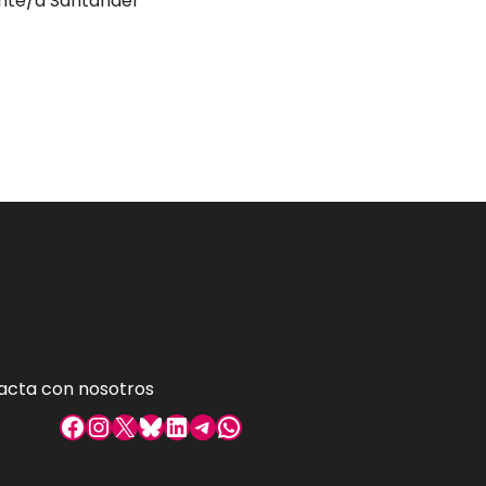
nte/a Santander
acta con nosotros
Facebook
Instagram
X
Bluesky
LinkedIn
Telegram
WhatsApp