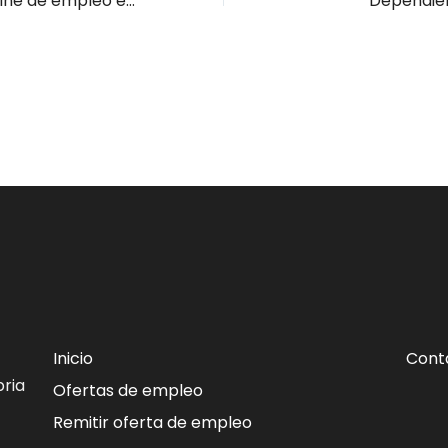
Día europeo Online de empleo en el sector sanitario
Dependie
Inicio
Cont
ria
Ofertas de empleo
Remitir oferta de empleo