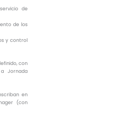
servicio de
iento de los
os y control
efinido, con
 a Jornada
nscriban en
nager (con