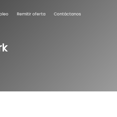
pleo
Remitir oferta
Contáctanos
rk