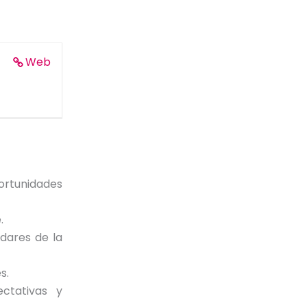
Web
portunidades
.
ndares de la
s.
ctativas y