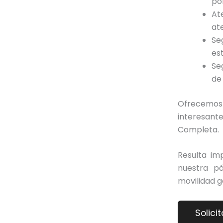
po
At
at
Se
es
Se
de
Ofrecemos u
interesan
Completa.
Resulta im
nuestra p
movilidad g