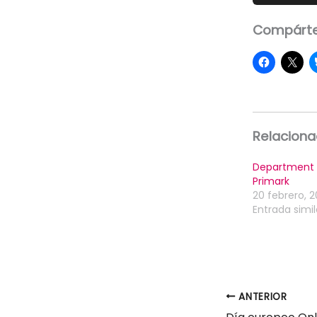
Compárte
Relacion
Department
Primark
20 febrero, 2
Entrada simil
ANTERIOR