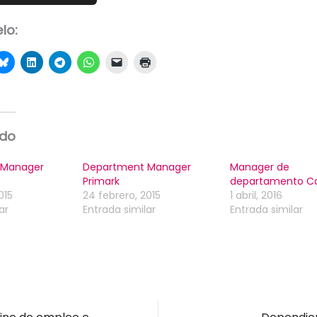
lo:
ado
 Manager
Department Manager
Manager de
Primark
departamento C
015
24 febrero, 2015
1 abril, 2016
ar
Entrada similar
Entrada similar