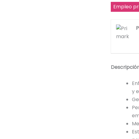
Empleo pr
P
Descripción
En
y e
Ge
Pe
em
Me
Es