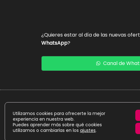
¿Quieres estar al día de las nuevas ofer
WhatsApp
?
Canal de Wha
La presente web es un proyecto personal de caráct
Utilizamos cookies para ofrecerte la mejor
experiencia en nuestra web.
Puedes aprender más sobre qué cookies
utilizamos o cambiarlas en los
ajustes
.