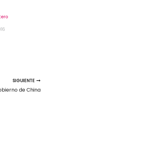
tero
016
SIGUIENTE
obierno de China