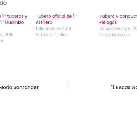
ado
e 1ª tuberos y
Tubero oficial de 1ª
Tubero y conduc
 1ª Guarnizo
Astillero
Piélagos
1 diciembre, 2014
30 septiembre, 2
e, 2015
Entrada similar
Entrada similar
ar
Moda Santander
11 Becas G