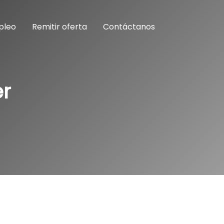
pleo
Remitir oferta
Contáctanos
er