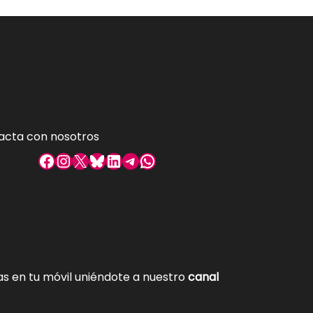
acta con nosotros
Facebook
Instagram
X
Bluesky
LinkedIn
Telegram
WhatsApp
tas en tu móvil uniéndote a nuestro
canal