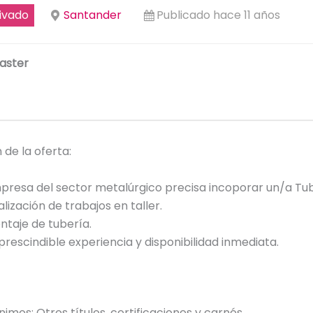
ivado
Santander
Publicado hace 11 años
aster
 de la oferta:
presa del sector metalúrgico precisa incoporar un/a Tu
lización de trabajos en taller.
ntaje de tubería.
prescindible experiencia y disponibilidad inmediata.
nimos: Otros títulos, certificaciones y carnés