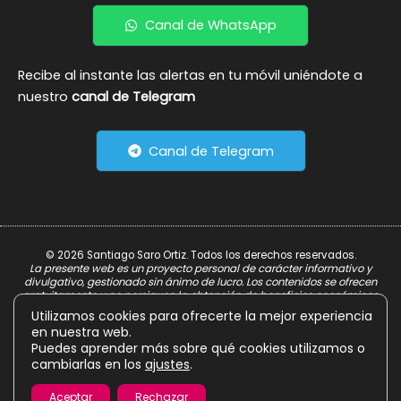
Canal de WhatsApp
Recibe al instante las alertas en tu móvil uniéndote a
nuestro
canal de Telegram
Canal de Telegram
© 2026 Santiago Saro Ortiz. Todos los derechos reservados.
La presente web es un proyecto personal de carácter informativo y
divulgativo, gestionado sin ánimo de lucro. Los contenidos se ofrecen
gratuitamente y no persiguen la obtención de beneficios económicos.
Utilizamos cookies para ofrecerte la mejor experiencia
Aviso Legal
en nuestra web.
Política de Privacidad
Puedes aprender más sobre qué cookies utilizamos o
cambiarlas en los
ajustes
.
Política de Cookies
Aceptar
Rechazar