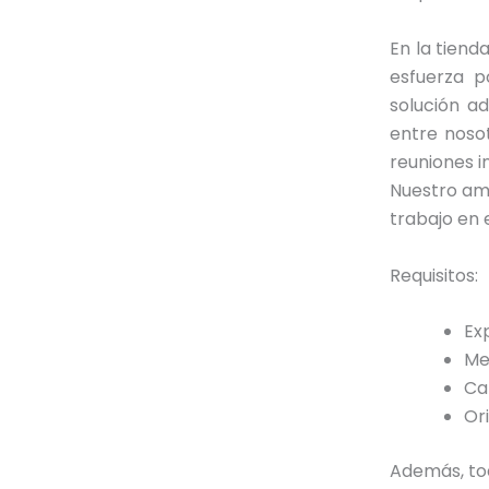
En la tiend
esfuerza p
solución a
entre nosot
reuniones i
Nuestro amb
trabajo en 
Requisitos:
Ex
Men
Ca
Or
Además, tod