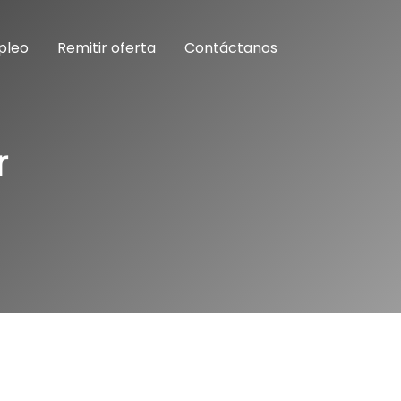
pleo
Remitir oferta
Contáctanos
r