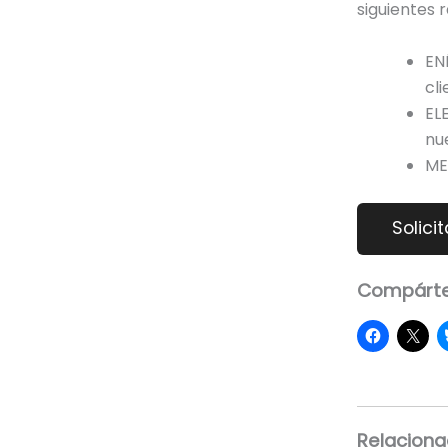
siguientes 
EN
cli
EL
nu
ME
Compárte
Relacion