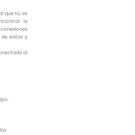
l que tú, se
ncontrar la
 conexiones
 de éxitos y
orientado al
ipo.
los