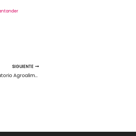
antander
SIGUIENTE
Auxiliar de Laboratorio Agroalimentario Santander