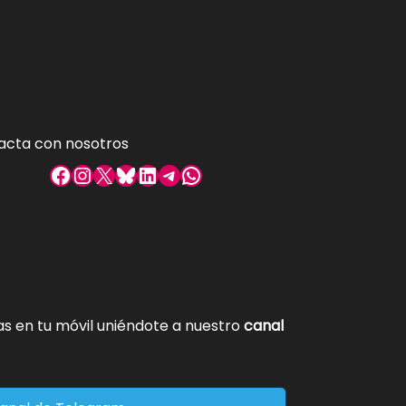
acta con nosotros
Facebook
Instagram
X
Bluesky
LinkedIn
Telegram
WhatsApp
tas en tu móvil uniéndote a nuestro
canal