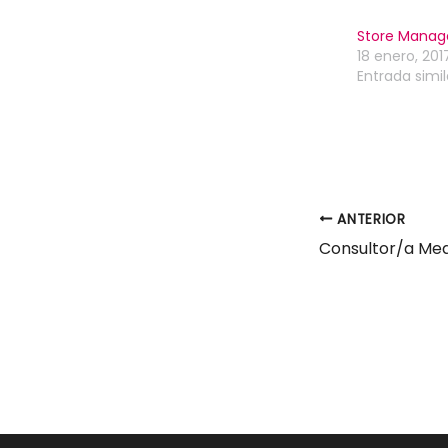
Store Manag
18 enero, 201
Entrada simil
ANTERIOR