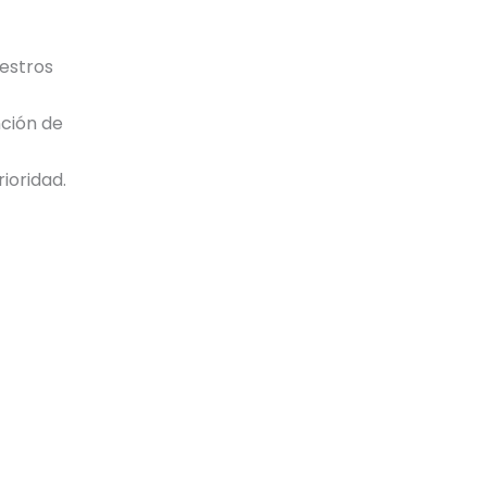
uestros
nción de
ioridad.