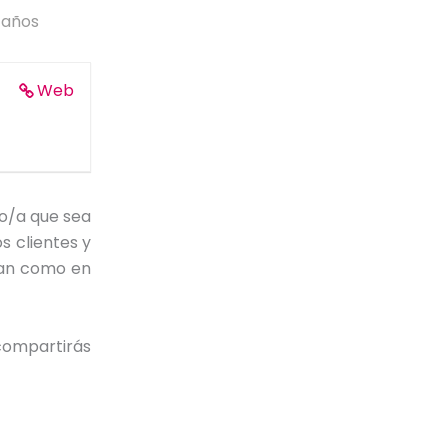
 años
Web
o/a que sea
s clientes y
ntan como en
compartirás