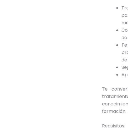
Tr
pa
má
Co
de
Te
pr
de
Se
Ap
Te conver
tratamient
conocimie
formación.
Requisitos: