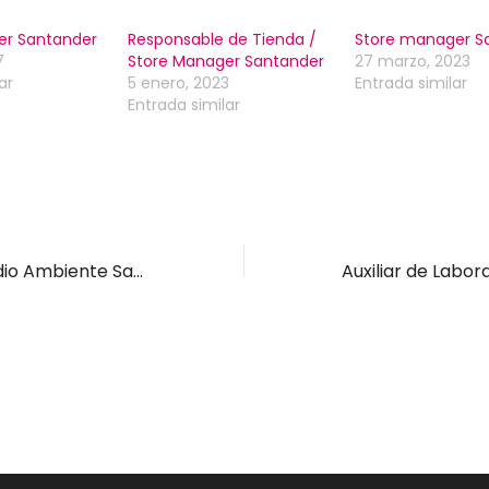
er Santander
Responsable de Tienda /
Store manager S
7
Store Manager Santander
27 marzo, 2023
ar
5 enero, 2023
Entrada similar
Entrada similar
Consultor/a Medio Ambiente Santander