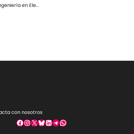
Graduado/a en Ingeniería en Electrónica Industrial y Automática
acta con nosotros
Facebook
Instagram
X
Bluesky
LinkedIn
Telegram
WhatsApp