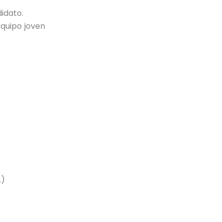
idato.
equipo joven
…)