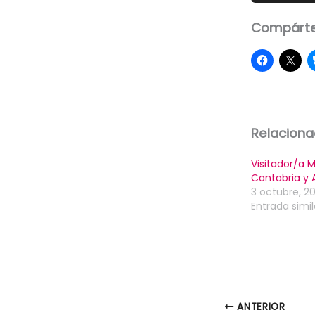
Compárte
Relacion
Visitador/a 
Cantabria y 
3 octubre, 20
Entrada simil
ANTERIOR