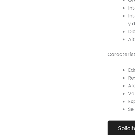
Gr
In
In
y 
Di
Alt
Característ
Ed
Re
Af
Ve
Ex
Se