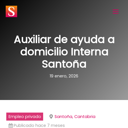
Ir
al
contenido
Auxiliar de ayuda a
domicilio Interna
Santoña
19 enero, 2026
Empleo privado
Santoña, Cantabria
Publicado hace 7 meses