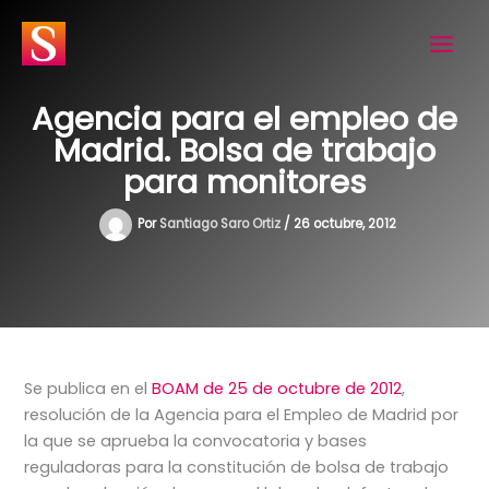
Ir
al
contenido
Agencia para el empleo de
Madrid. Bolsa de trabajo
para monitores
Por
Santiago Saro Ortiz
/
26 octubre, 2012
Se publica en el
BOAM de 25 de octubre de 2012
,
resolución de la Agencia para el Empleo de Madrid por
la que se aprueba la convocatoria y bases
reguladoras para la constitución de bolsa de trabajo