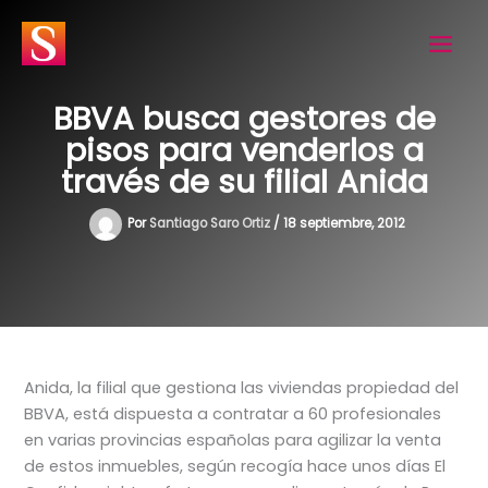
Ir
al
contenido
BBVA busca gestores de
pisos para venderlos a
través de su filial Anida
Por
Santiago Saro Ortiz
/
18 septiembre, 2012
Anida, la filial que gestiona las viviendas propiedad del
BBVA, está dispuesta a contratar a 60 profesionales
en varias provincias españolas para agilizar la venta
de estos inmuebles, según recogía hace unos días El