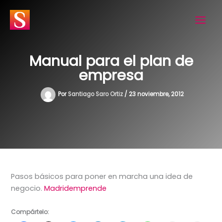
Ir
al
contenido
Manual para el plan de
empresa
Por
Santiago Saro Ortiz
/
23 noviembre, 2012
Pasos básicos para poner en marcha una idea de
negocio.
Madridemprende
Compártelo: