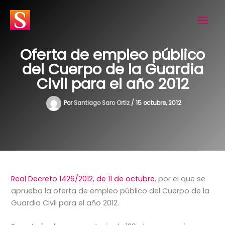
Ir
al
contenido
Oferta de empleo público
del Cuerpo de la Guardia
Civil para el año 2012
Por
Santiago Saro Ortiz
/
15 octubre, 2012
Real Decreto 1426/2012, de 11 de octubre
, por el que se
aprueba la oferta de empleo público del Cuerpo de la
Guardia Civil para el año 2012.