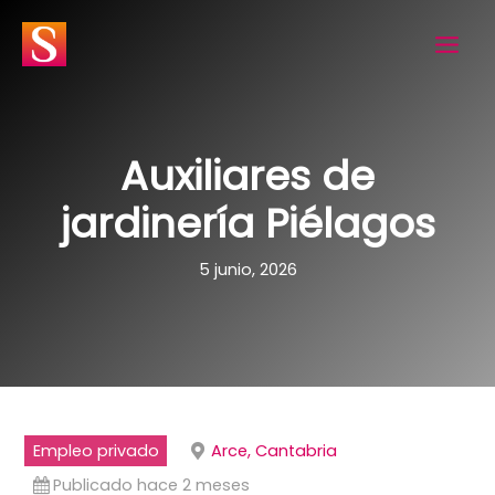
Ir
al
contenido
Auxiliares de
jardinería Piélagos
5 junio, 2026
Empleo privado
Arce, Cantabria
Publicado hace 2 meses