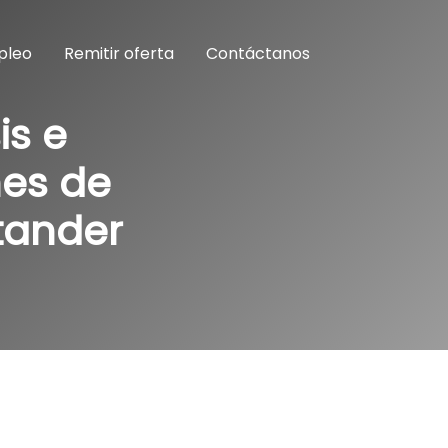
pleo
Remitir oferta
Contáctanos
is e
nes de
ntander