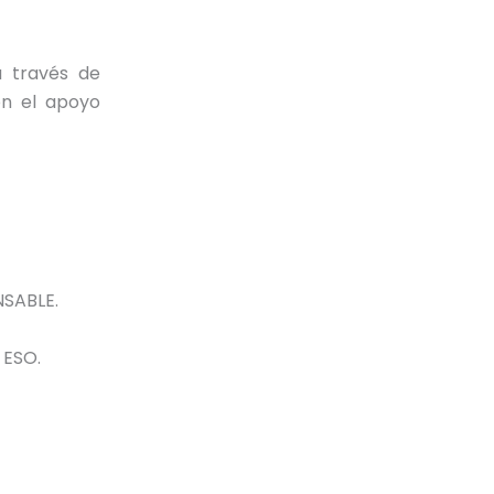
a través de
on el apoyo
NSABLE.
 ESO.