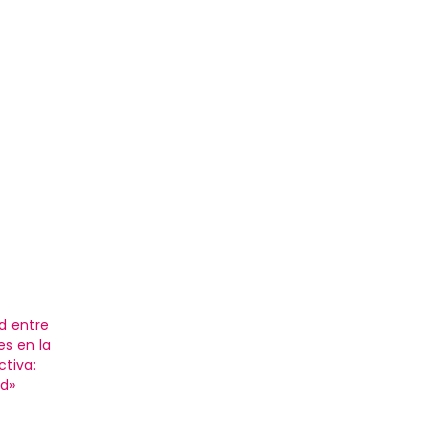
d entre
s en la
tiva:
ad»