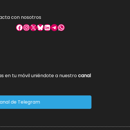
acta con nosotros
Facebook
Instagram
X
Bluesky
LinkedIn
Telegram
WhatsApp
tas en tu móvil uniéndote a nuestro
canal
anal de Telegram