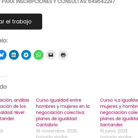
PARA INSCRIPCIONES Y CONSULTAS:
649642297
lo:
ado
ación, análisis
Curso Igualdad entre
Curso «La igualda
ación de los
hombres y mujeres en la
mujeres y hombre
aldad. Nivel
negociación colectiva:
negociación colec
ntander
planes de igualdad
planes de iguald
Cantabria
Santander
ar
19 noviembre, 2025
16 junio, 2025
Entrada similar
Entrada similar