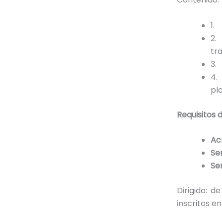
1.
2.
tr
3.
4.
pl
Requisitos 
Ac
Se
Se
Dirigido: 
inscritos e