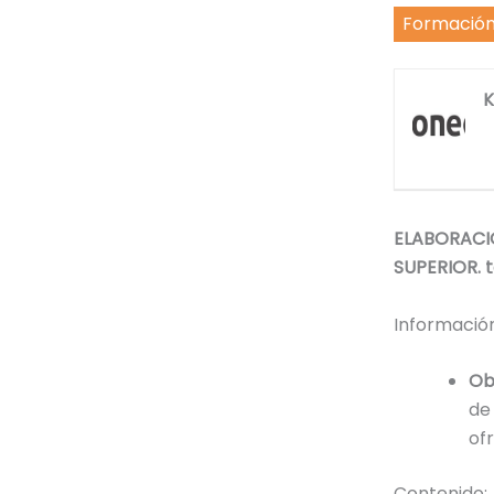
Formació
K
ELABORACIÓ
SUPERIOR. 
Información
Ob
de
of
Contenido: