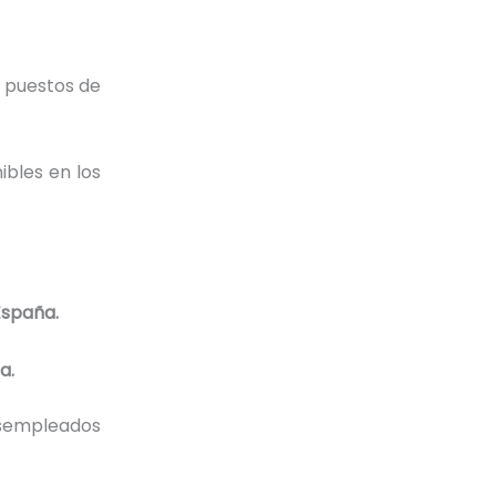
e puestos de
ibles en los
España.
a.
esempleados