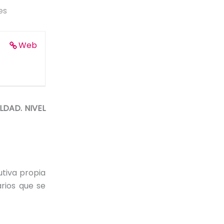
es
Web
LDAD. NIVEL
utiva propia
arios que se