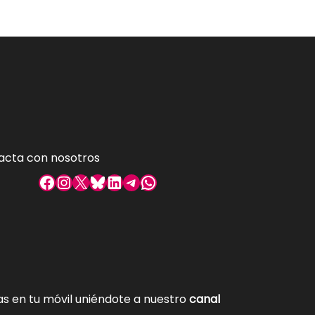
acta con nosotros
Facebook
Instagram
X
Bluesky
LinkedIn
Telegram
WhatsApp
tas en tu móvil uniéndote a nuestro
canal