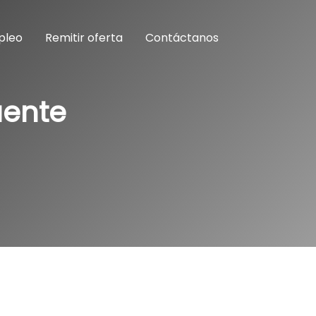
pleo
Remitir oferta
Contáctanos
uente