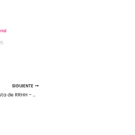
rial
25
SIGUIENTE
Técnico generalista de RRHH – Orientación PRL Astillero