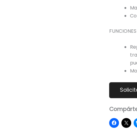
Ma
Co
FUNCIONES 
Re
tra
pu
Mo
Compárte