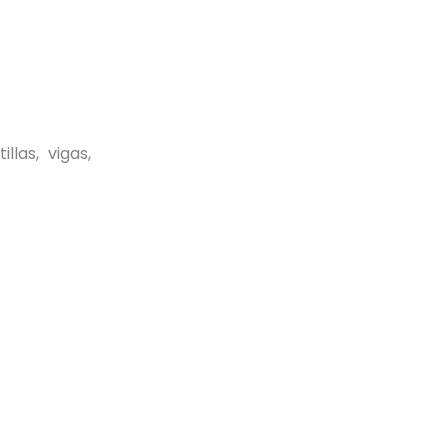
.
las, vigas,