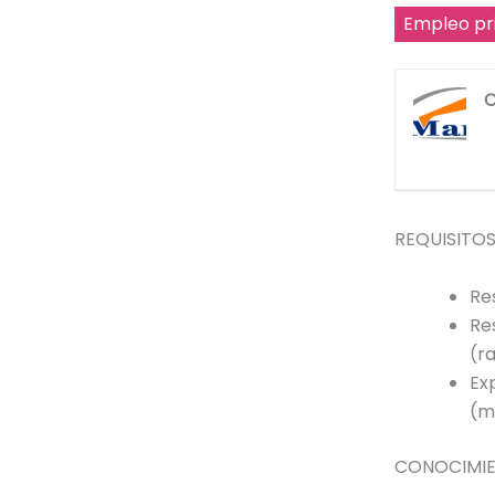
Empleo pr
C
REQUISITOS
Re
Re
(r
Ex
(m
CONOCIMIE