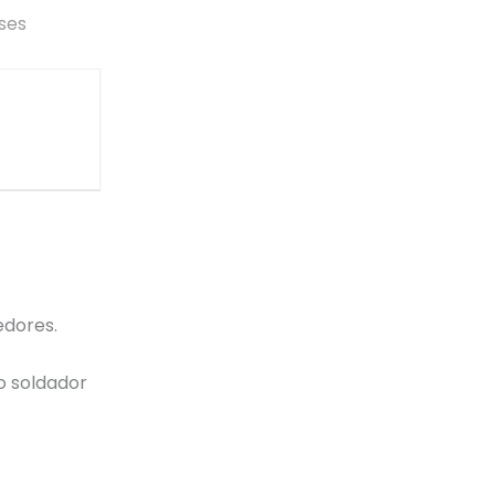
ses
edores.
o soldador